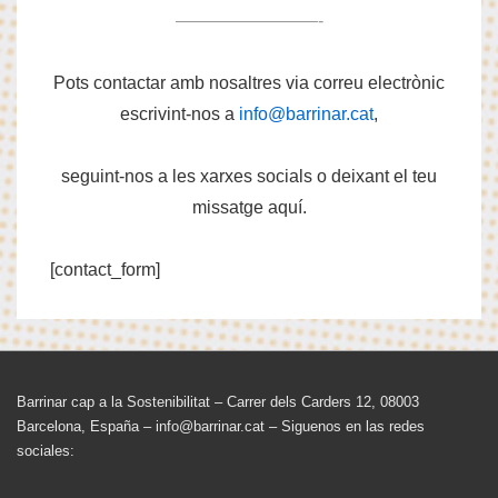
————————-
Pots contactar amb nosaltres via correu electrònic
escrivint-nos a
info@barrinar.cat
,
seguint-nos a les xarxes socials o deixant el teu
missatge aquí.
[contact_form]
Menú
Barrinar cap a la Sostenibilitat – Carrer dels Carders 12, 08003
Barcelona, España – info@barrinar.cat – Siguenos en las redes
del
sociales:
pie