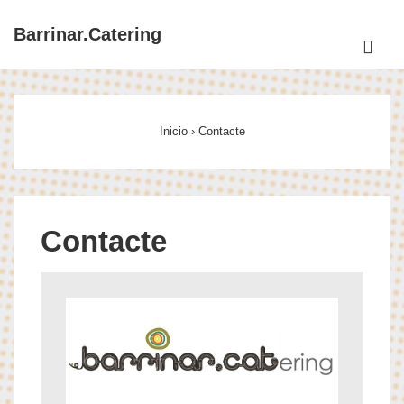
↓
Barrinar.Catering
Saltar
ME
al
Navegación
contenido
principal
principal
Inicio
›
Contacte
Contacte