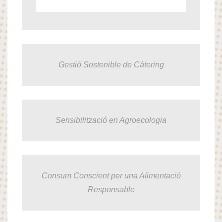
Gestió Sostenible de Càtering
Sensibilització en Agroecologia
Consum Conscient per una Alimentació
Responsable